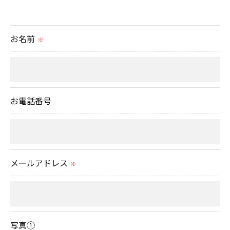
＜個人情報の提供について＞
当社ではお客様の同意を得た場合または法令に定め
られた場合を除き、
お名前
※
取得した個人情報を第三者に提供することはいたし
ません。
＜個人情報の委託について＞
お電話番号
当社では、利用目的の達成に必要な範囲において、
個人情報を外部に委託する場合があります。
これらの委託先に対しては個人情報保護契約等の措
置をとり、適切な監督を行います。
メールアドレス
※
＜個人情報の安全管理＞
当社では、個人情報の漏洩等がなされないよう、適
切に安全管理対策を実施します。
写真①