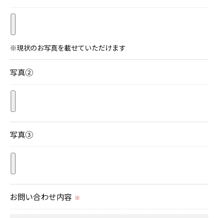
＜個人情報を与えなかった場合に生じる結果＞
必要な情報を頂けない場合は、それに対応した当社
のサービスをご提供できない場合がございますので
予めご了承ください。
写真②
＜個人情報の開示･訂正・削除･利用停止の手続につ
いて＞
当社では、お客様の個人情報の開示･訂正･削除・利
用停止の手続を定めさせて頂いております。
写真③
ご本人である事を確認のうえ、対応させて頂きま
す。
個人情報の開示･訂正･削除・利用停止の具体的手続
きにつきましては、お電話でお問合せ下さい。
お問い合わせ内容
※