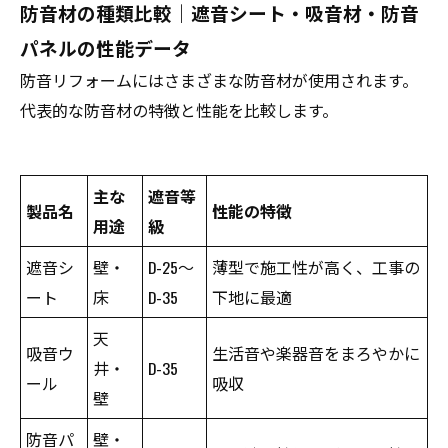
防音材の種類比較｜遮音シート・吸音材・防音
パネルの性能データ
防音リフォームにはさまざまな防音材が使用されます。
代表的な防音材の特徴と性能を比較します。
主な
遮音等
製品名
性能の特徴
用途
級
遮音シ
壁・
D-25〜
薄型で施工性が高く、工事の
ート
床
D-35
下地に最適
天
吸音ウ
生活音や楽器音をまろやかに
井・
D-35
ール
吸収
壁
防音パ
壁・