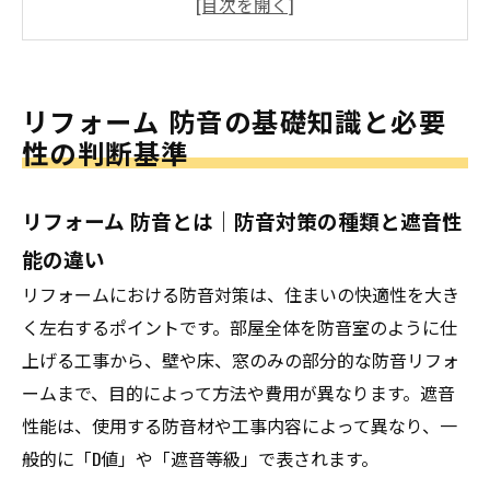
定ガイド
マンション・戸建て・賃貸別 リフォーム 防音対
策の最適解
リフォーム 防音の基礎知識と必要
会社概要
性の判断基準
リフォーム 防音とは｜防音対策の種類と遮音性
能の違い
リフォームにおける防音対策は、住まいの快適性を大き
く左右するポイントです。部屋全体を防音室のように仕
上げる工事から、壁や床、窓のみの部分的な防音リフォ
ームまで、目的によって方法や費用が異なります。遮音
性能は、使用する防音材や工事内容によって異なり、一
般的に「D値」や「遮音等級」で表されます。