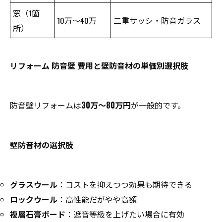
窓（1箇
10万～40万
二重サッシ・防音ガラス
所）
リフォーム 防音壁 費用と壁防音材の単価別選択肢
防音壁リフォームは
30万～80万円
が一般的です。
壁防音材の選択肢
グラスウール
：コストを抑えつつ効果も期待できる
ロックウール
：高性能だがやや高額
複層石膏ボード
：遮音等級を上げたい場合に有効