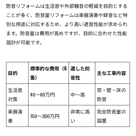
防音リフォームは生活音や外部騒音の軽減を目的とする
ことが多く、防音室リフォームは楽器演奏や録音など特
別な用途に対応するため、より高い遮音性能が求められ
ます。防音室は費用が高めですが、目的に合わせた性能
設計が可能です。
標準的な費用（6
適した防
目的
主な工事内容
畳）
音性
生活音
窓・壁・床の
40～80万円
中〜高
対策
防音
楽器演
非常に高
完全防音室の
150～300万円
奏
い
設置