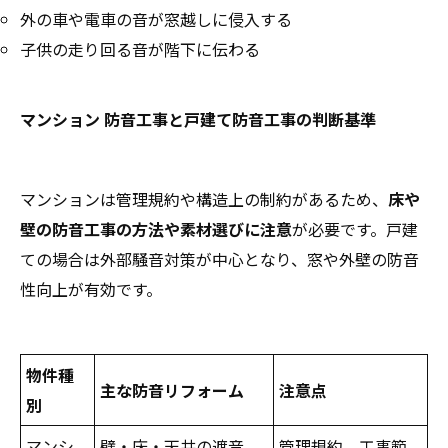
外の車や電車の音が窓越しに侵入する
子供の走り回る音が階下に伝わる
マンション 防音工事と戸建て防音工事の判断基準
マンションは管理規約や構造上の制約があるため、
床や
壁の防音工事の方法や素材選びに注意
が必要です。戸建
ての場合は外部騒音対策が中心となり、窓や外壁の防音
性向上が有効です。
物件種
主な防音リフォーム
注意点
別
マンシ
壁・床・天井の遮音、
管理規約、工事範