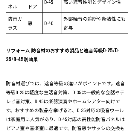
D-45
高い遮音性能とデザイン性
ネル
ドア
防音ガ
外部騒音の遮断や断熱性にも
窓
D-40
ラス
寄与
リフォーム 防音材のおすすめ製品と遮音等級D-25/D-
35/D-45別効果
防音材選びでは、遮音等級の違いがポイントです。遮音
等級D-25は軽度な生活音対策、D-35は一般的な会話やテ
レビ音対策、D-45は楽器演奏やホームシアター向けで
す。おすすめの製品を挙げると、D-35対応の吸音ウール
は家庭用に人気があり、D-45対応の高性能防音パネルは
ピアノ室や音楽室に最適です。防音窓やサッシの交換も