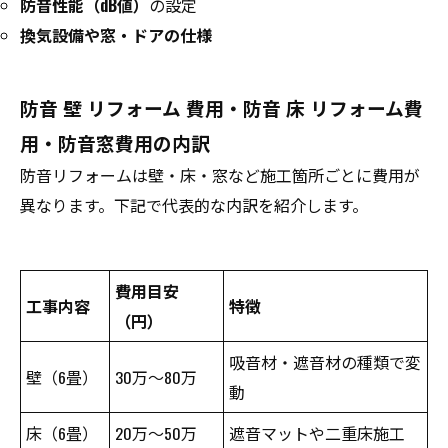
防音性能（dB値）
の設定
換気設備や窓・ドアの仕様
防音 壁 リフォーム 費用・防音 床 リフォーム費
用・防音窓費用の内訳
防音リフォームは壁・床・窓など施工箇所ごとに費用が
異なります。下記で代表的な内訳を紹介します。
費用目安
工事内容
特徴
（円）
吸音材・遮音材の種類で変
壁（6畳）
30万～80万
動
床（6畳）
20万～50万
遮音マットや二重床施工