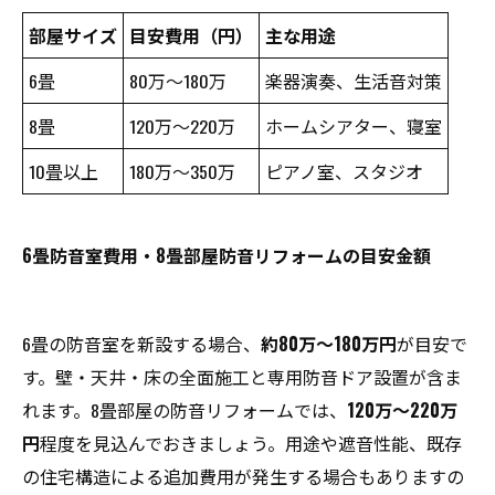
部屋サイズ
目安費用（円）
主な用途
6畳
80万～180万
楽器演奏、生活音対策
8畳
120万～220万
ホームシアター、寝室
10畳以上
180万～350万
ピアノ室、スタジオ
6畳防音室費用・8畳部屋防音リフォームの目安金額
6畳の防音室を新設する場合、
約80万～180万円
が目安で
す。壁・天井・床の全面施工と専用防音ドア設置が含ま
れます。8畳部屋の防音リフォームでは、
120万～220万
円
程度を見込んでおきましょう。用途や遮音性能、既存
の住宅構造による追加費用が発生する場合もありますの