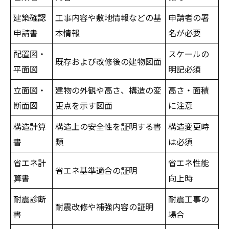
建築確認
工事内容や敷地情報などの基
申請者の署
申請書
本情報
名が必要
配置図・
スケールの
既存および改修後の建物図面
平面図
明記必須
立面図・
建物の外観や高さ、構造の変
高さ・面積
断面図
更点を示す図面
に注意
構造計算
構造上の安全性を証明する書
構造変更時
書
類
は必須
省エネ計
省エネ性能
省エネ基準適合の証明
算書
向上時
耐震診断
耐震工事の
耐震改修や補強内容の証明
書
場合