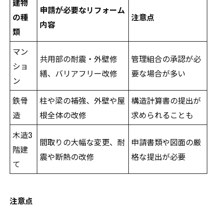
建物
申請が必要なリフォーム
の種
注意点
内容
類
マン
共用部の耐震・外壁修
管理組合の承認が必
ショ
繕、バリアフリー改修
要な場合が多い
ン
鉄骨
柱や梁の補強、外壁や屋
構造計算書の提出が
造
根全体の改修
求められることも
木造3
間取りの大幅な変更、耐
申請書類や図面の厳
階建
震や断熱の改修
格な提出が必要
て
注意点