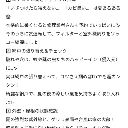
「いざつけたら冷えない…」「カビ臭い…」は夏あるある
😱
本格的に暑くなると修理業者さんも予約でいっぱいに💦
今のうちに試運転して、フィルターと室外機周りをソッ
コー綺麗にしよ！
2️⃣ 網戸の張り替え＆チェック
破れや穴は、蚊や謎の虫たちのハッピーイン（侵入元）
に…🦟
実は網戸の張り替えって、コツさえ掴めばDIYでも超カン
タン！
綺麗な網戸で、夏の夜の涼しい風を気持ちよく取り入れ
よ✨
3️⃣ 外壁・屋根の状態確認
夏の強烈な紫外線と、ゲリラ豪雨や台風は家の大敵！
壁を触って手に白い粉がついたら（チョーキング現